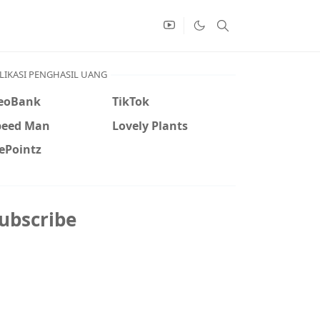
LIKASI PENGHASIL UANG
eoBank
TikTok
peed Man
Lovely Plants
ePointz
ubscribe