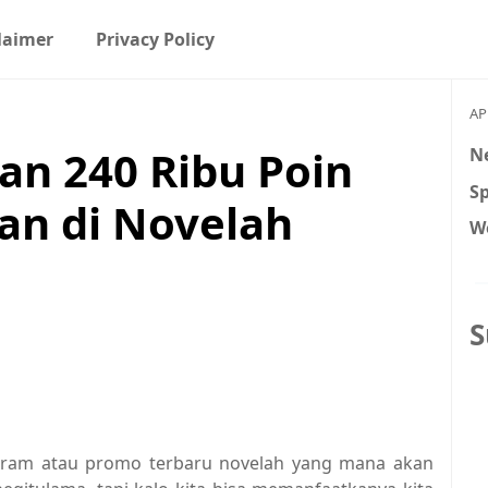
laimer
Privacy Policy
AP
n 240 Ribu Poin
N
S
an di Novelah
W
S
gram atau promo terbaru novelah yang mana akan