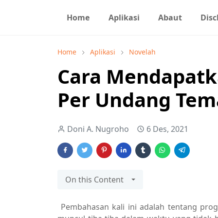
Home
Aplikasi
Abaut
Disc
Home
Aplikasi
Novelah
Cara Mendapatka
Per Undang Tem
Doni A. Nugroho
6 Des, 2021
On this Content
Pembahasan kali ini adalah tentang pro