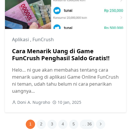
Aplikasi
,
FunCrush
Cara Menarik Uang di Game
FunCrush Penghasil Saldo Gratis!!
Helo... ni gue akan membahas tentang cara
menarik uang di aplikasi Game Online FunCrush
ni teman, udah tahu belum ni cara penarikan
uangnya...
Doni A. Nugroho
10 Jan, 2025
1
2
3
4
5
. . 36